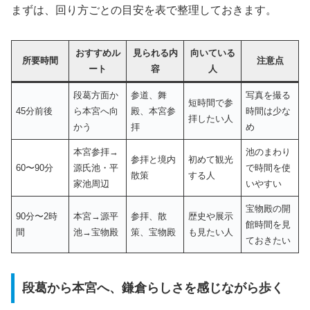
まずは、回り方ごとの目安を表で整理しておきます。
おすすめル
見られる内
向いている
所要時間
注意点
ート
容
人
段葛方面か
参道、舞
写真を撮る
短時間で参
45分前後
ら本宮へ向
殿、本宮参
時間は少な
拝したい人
かう
拝
め
本宮参拝→
池のまわり
参拝と境内
初めて観光
60〜90分
源氏池・平
で時間を使
散策
する人
家池周辺
いやすい
宝物殿の開
90分〜2時
本宮→源平
参拝、散
歴史や展示
館時間を見
間
池→宝物殿
策、宝物殿
も見たい人
ておきたい
段葛から本宮へ、鎌倉らしさを感じながら歩く