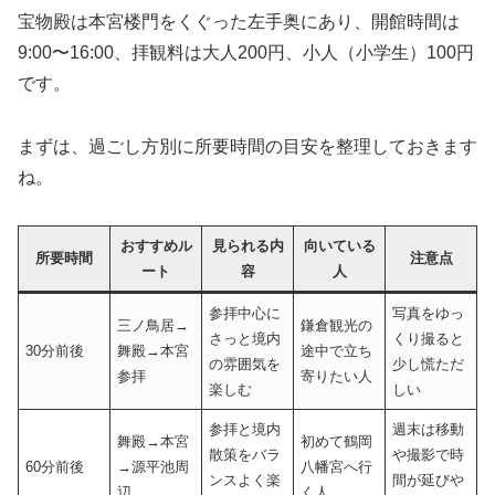
宝物殿は本宮楼門をくぐった左手奥にあり、開館時間は
9:00〜16:00、拝観料は大人200円、小人（小学生）100円
です。
まずは、過ごし方別に所要時間の目安を整理しておきます
ね。
おすすめル
見られる内
向いている
所要時間
注意点
ート
容
人
参拝中心に
写真をゆっ
三ノ鳥居→
鎌倉観光の
さっと境内
くり撮ると
30分前後
舞殿→本宮
途中で立ち
の雰囲気を
少し慌ただ
参拝
寄りたい人
楽しむ
しい
参拝と境内
週末は移動
舞殿→本宮
初めて鶴岡
散策をバラ
や撮影で時
60分前後
→源平池周
八幡宮へ行
ンスよく楽
間が延びや
辺
く人