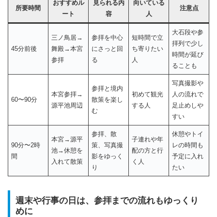
おすすめル
見られる内
向いている
所要時間
注意点
ート
容
人
大石段や参
三ノ鳥居→
参拝を中心
短時間で立
拝列で少し
45分前後
舞殿→本宮
にさっと回
ち寄りたい
時間が延び
参拝
る
人
ることも
写真撮影や
参拝と境内
本宮参拝→
初めて観光
人の流れで
60〜90分
散策を楽し
源平池周辺
する人
足止めしや
む
すい
参拝、散
休憩やトイ
本宮→源平
子連れや年
90分〜2時
策、写真撮
レの時間も
池→休憩を
配の方と行
間
影をゆっく
予定に入れ
入れて散策
く人
り
たい
週末や行事の日は、参拝までの流れもゆっくり
めに