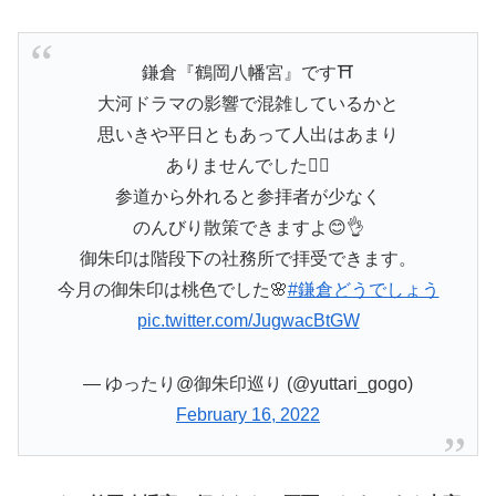
鎌倉『鶴岡八幡宮』です⛩
大河ドラマの影響で混雑しているかと
思いきや平日ともあって人出はあまり
ありませんでした🙆‍♂️
参道から外れると参拝者が少なく
のんびり散策できますよ😊👌
御朱印は階段下の社務所で拝受できます。
今月の御朱印は桃色でした🌸
#鎌倉どうでしょう
pic.twitter.com/JugwacBtGW
— ゆったり@御朱印巡り (@yuttari_gogo)
February 16, 2022