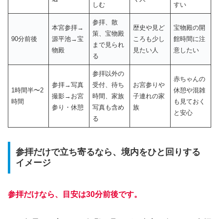
しむ
すい
参拝、散
本宮参拝→
歴史や見ど
宝物殿の開
策、宝物殿
90分前後
源平池→宝
ころも少し
館時間に注
まで見られ
物殿
見たい人
意したい
る
参拝以外の
赤ちゃんの
参拝→写真
受付、待ち
お宮参りや
1時間半〜2
休憩や混雑
撮影→お宮
時間、家族
子連れの家
時間
も見ておく
参り・休憩
写真も含め
族
と安心
る
参拝だけで立ち寄るなら、境内をひと回りする
イメージ
参拝だけなら、目安は30分前後です。