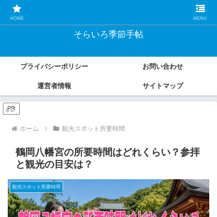
こもれの暮らし目線で解説する、四季のイベント攻略・トレンド情報ガイド
HOME
MENU
そらいろ季節手帖
プライバシーポリシー
お問い合わせ
運営者情報
サイトマップ
PR
ホーム
観光スポット所要時間
鶴岡八幡宮の所要時間はどれくらい？参拝
と観光の目安は？
観光スポット所要時間