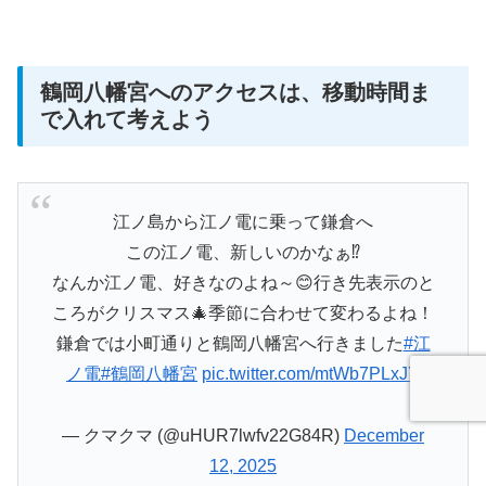
鶴岡八幡宮へのアクセスは、移動時間ま
で入れて考えよう
江ノ島から江ノ電に乗って鎌倉へ
この江ノ電、新しいのかなぁ⁉️
なんか江ノ電、好きなのよね～😊行き先表示のと
ころがクリスマス🎄季節に合わせて変わるよね！
鎌倉では小町通りと鶴岡八幡宮へ行きました
#江
ノ電
#鶴岡八幡宮
pic.twitter.com/mtWb7PLxJY
— クマクマ (@uHUR7lwfv22G84R)
December
12, 2025