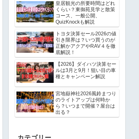
皇居観光の所要時間はどれ
くらい？東御苑見学と散策
コース、一般公開、
QuizKnockも解説
トヨタ決算セール2026の値
引き限界は？いつ買うのが
正解かアクアやRAV４を徹
底解説！
【2026】ダイハツ決算セー
ルは3月と9月！狙い目の車
種とキャンペーン解説
宮地嶽神社2026風鈴まつり
のライトアップは何時か
ら？いつまで開催？屋台は
出る？
カテゴリー