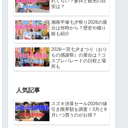
れくらい？参拝と観光の目
安は？
湘南平塚七夕祭り2026の屋
台は何時から？歴史や織り
姫も紹介
2026一宮七夕まつり（おり
もの感謝祭）の屋台は？コ
スプレパレードの日程と場
所も
人気記事
スズキ決算セール2026の値
引き限界額を調査！3月と9
月いつ買うのがお得？