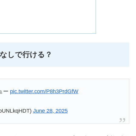
なしで行ける？
ュー
pic.twitter.com/P8h3PrdGfW
oUNLkqHDT)
June 28, 2025