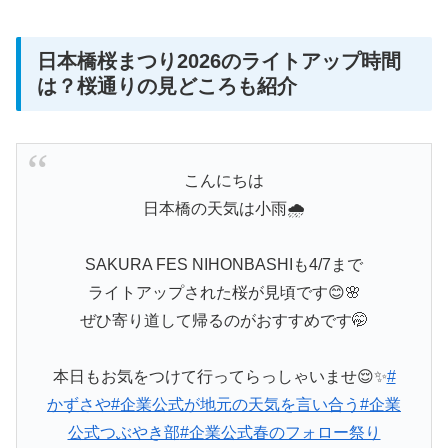
日本橋桜まつり2026のライトアップ時間
は？桜通りの見どころも紹介
こんにちは
日本橋の天気は小雨🌧️
SAKURA FES NIHONBASHIも4/7まで
ライトアップされた桜が見頃です😊🌸
ぜひ寄り道して帰るのがおすすめです🤭
本日もお気をつけて行ってらっしゃいませ😌✨
#
かずさや
#企業公式が地元の天気を言い合う
#企業
公式つぶやき部
#企業公式春のフォロー祭り