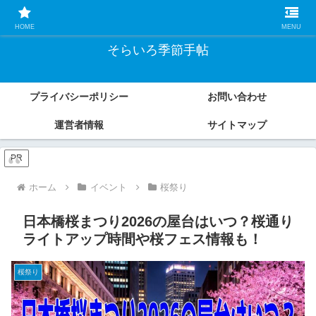
こもれの暮らし目線で解説する、四季のイベント攻略・トレンド情報ガイド
HOME
MENU
そらいろ季節手帖
プライバシーポリシー
お問い合わせ
運営者情報
サイトマップ
PR
ホーム
イベント
桜祭り
日本橋桜まつり2026の屋台はいつ？桜通り
ライトアップ時間や桜フェス情報も！
桜祭り