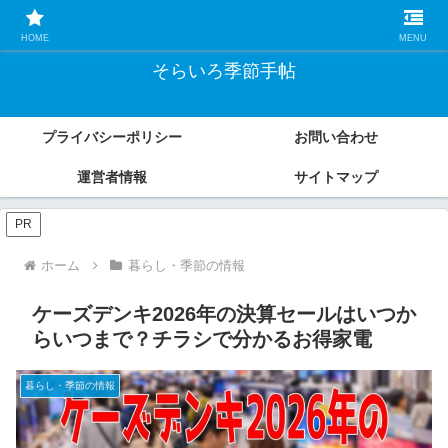
こもれの暮らし目線で解説する、四季のイベント攻略・トレンド情報ガイド
HOME
MENU
そらいろ季節手帖
プライバシーポリシー
お問い合わせ
運営者情報
サイトマップ
PR
ホーム
暮らし・季節の情報
ケーズデンキ2026年の決算セールはいつか
らいつまで？チラシで分かるお得家電
暮らし・季節の情報